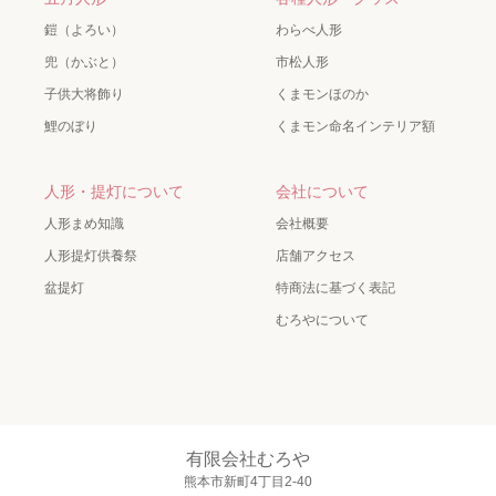
鎧（よろい）
わらべ人形
兜（かぶと）
市松人形
子供大将飾り
くまモンほのか
鯉のぼり
くまモン命名インテリア額
人形・提灯について
会社について
人形まめ知識
会社概要
人形提灯供養祭
店舗アクセス
盆提灯
特商法に基づく表記
むろやについて
有限会社むろや
熊本市新町4丁目2-40