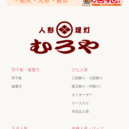
羽子板・破魔弓
ひな人形
羽子板
三段飾り・七段飾り
破魔弓
親王飾り（平飾り）
セミオーダー
ケース入り
木目込人形
五月人形
各種人形・グッズ