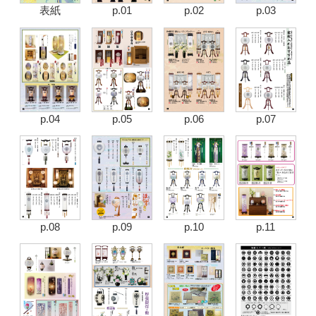
表紙
p.01
p.02
p.03
p.04
p.05
p.06
p.07
p.08
p.09
p.10
p.11