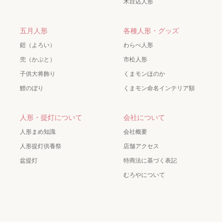
木目込人形
五月人形
各種人形・グッズ
鎧（よろい）
わらべ人形
兜（かぶと）
市松人形
子供大将飾り
くまモンほのか
鯉のぼり
くまモン命名インテリア額
人形・提灯について
会社について
人形まめ知識
会社概要
人形提灯供養祭
店舗アクセス
盆提灯
特商法に基づく表記
むろやについて