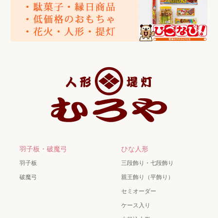
羽子板・破魔弓
ひな人形
羽子板
三段飾り・七段飾り
破魔弓
親王飾り（平飾り）
セミオーダー
ケース入り