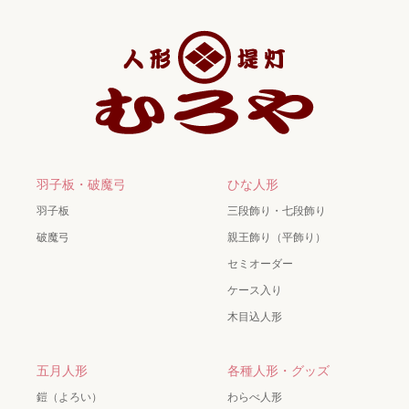
羽子板・破魔弓
ひな人形
羽子板
三段飾り・七段飾り
破魔弓
親王飾り（平飾り）
セミオーダー
ケース入り
木目込人形
五月人形
各種人形・グッズ
鎧（よろい）
わらべ人形