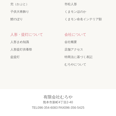
兜（かぶと）
市松人形
子供大将飾り
くまモンほのか
鯉のぼり
くまモン命名インテリア額
人形・提灯について
会社について
人形まめ知識
会社概要
人形提灯供養祭
店舗アクセス
盆提灯
特商法に基づく表記
むろやについて
有限会社むろや
熊本市新町4丁目2-40
TEL096-354-6083 FAX096-356-5425