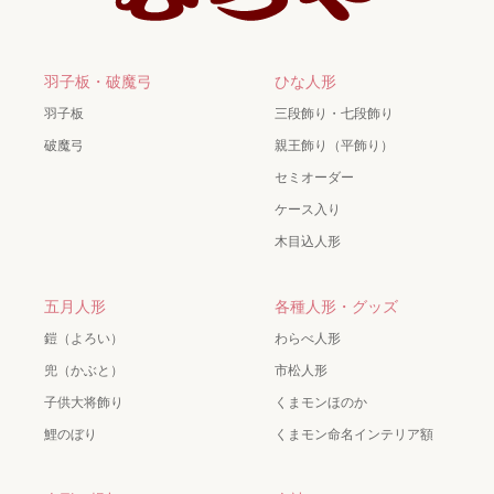
羽子板・破魔弓
ひな人形
羽子板
三段飾り・七段飾り
破魔弓
親王飾り（平飾り）
セミオーダー
ケース入り
木目込人形
五月人形
各種人形・グッズ
鎧（よろい）
わらべ人形
兜（かぶと）
市松人形
子供大将飾り
くまモンほのか
鯉のぼり
くまモン命名インテリア額