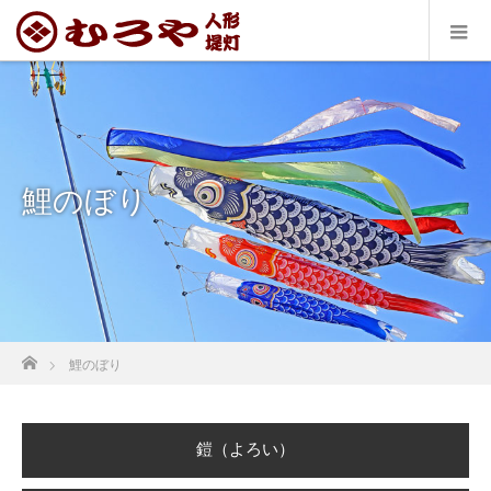
鯉のぼり
ホーム
鯉のぼり
鎧（よろい）