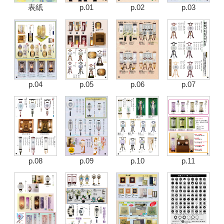
表紙
p.01
p.02
p.03
p.04
p.05
p.06
p.07
p.08
p.09
p.10
p.11