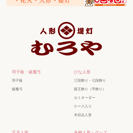
羽子板・破魔弓
ひな人形
羽子板
三段飾り・七段飾り
破魔弓
親王飾り（平飾り）
セミオーダー
ケース入り
木目込人形
五月人形
各種人形・グッズ