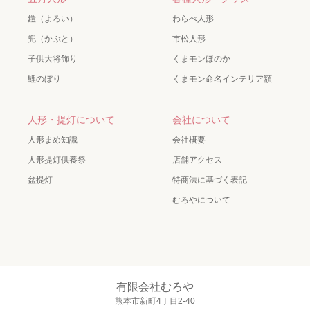
鎧（よろい）
わらべ人形
兜（かぶと）
市松人形
子供大将飾り
くまモンほのか
鯉のぼり
くまモン命名インテリア額
人形・提灯について
会社について
人形まめ知識
会社概要
人形提灯供養祭
店舗アクセス
盆提灯
特商法に基づく表記
むろやについて
有限会社むろや
熊本市新町4丁目2-40