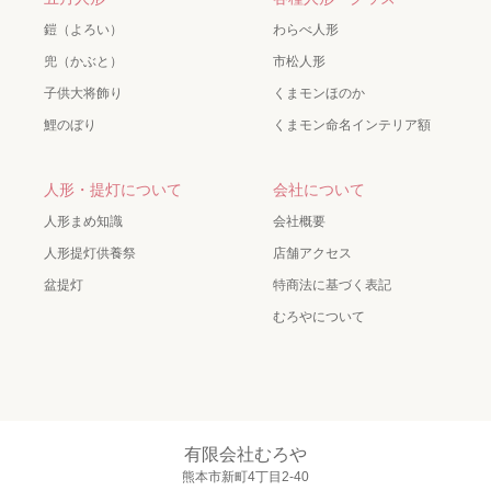
鎧（よろい）
わらべ人形
兜（かぶと）
市松人形
子供大将飾り
くまモンほのか
鯉のぼり
くまモン命名インテリア額
人形・提灯について
会社について
人形まめ知識
会社概要
人形提灯供養祭
店舗アクセス
盆提灯
特商法に基づく表記
むろやについて
有限会社むろや
熊本市新町4丁目2-40