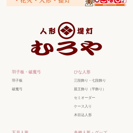
羽子板・破魔弓
ひな人形
羽子板
三段飾り・七段飾り
破魔弓
親王飾り（平飾り）
セミオーダー
ケース入り
木目込人形
五月人形
各種人形・グッズ