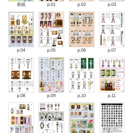
表紙
p.01
p.02
p.03
p.04
p.05
p.06
p.07
p.08
p.09
p.10
p.11