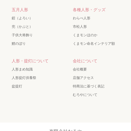
五月人形
各種人形・グッズ
鎧（よろい）
わらべ人形
兜（かぶと）
市松人形
子供大将飾り
くまモンほのか
鯉のぼり
くまモン命名インテリア額
人形・提灯について
会社について
人形まめ知識
会社概要
人形提灯供養祭
店舗アクセス
盆提灯
特商法に基づく表記
むろやについて