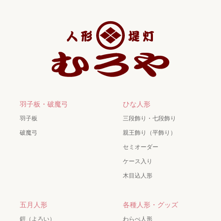
羽子板・破魔弓
ひな人形
羽子板
三段飾り・七段飾り
破魔弓
親王飾り（平飾り）
セミオーダー
ケース入り
木目込人形
五月人形
各種人形・グッズ
鎧（よろい）
わらべ人形