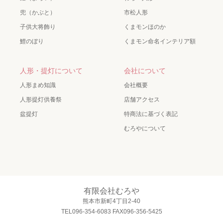
兜（かぶと）
市松人形
子供大将飾り
くまモンほのか
鯉のぼり
くまモン命名インテリア額
人形・提灯について
会社について
人形まめ知識
会社概要
人形提灯供養祭
店舗アクセス
盆提灯
特商法に基づく表記
むろやについて
有限会社むろや
熊本市新町4丁目2-40
TEL096-354-6083 FAX096-356-5425