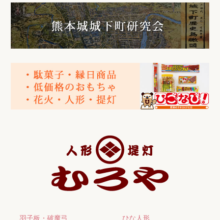
羽子板・破魔弓
ひな人形