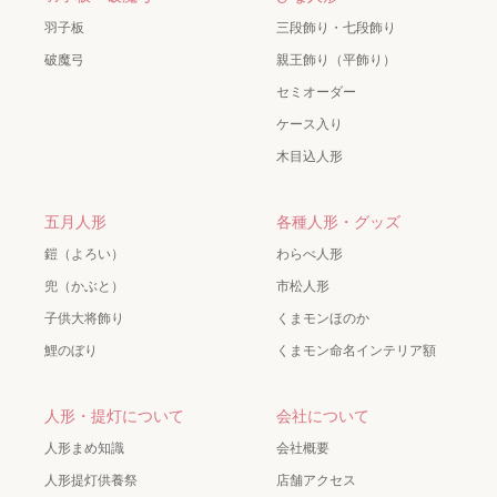
羽子板
三段飾り・七段飾り
破魔弓
親王飾り（平飾り）
セミオーダー
ケース入り
木目込人形
五月人形
各種人形・グッズ
鎧（よろい）
わらべ人形
兜（かぶと）
市松人形
子供大将飾り
くまモンほのか
鯉のぼり
くまモン命名インテリア額
人形・提灯について
会社について
人形まめ知識
会社概要
人形提灯供養祭
店舗アクセス