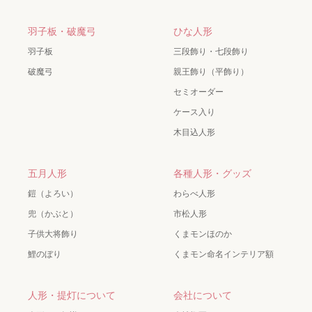
羽子板・破魔弓
ひな人形
羽子板
三段飾り・七段飾り
破魔弓
親王飾り（平飾り）
セミオーダー
ケース入り
木目込人形
五月人形
各種人形・グッズ
鎧（よろい）
わらべ人形
兜（かぶと）
市松人形
子供大将飾り
くまモンほのか
鯉のぼり
くまモン命名インテリア額
人形・提灯について
会社について